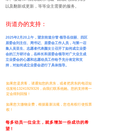
以及翻新或更新，等等业主需要的服务。
街道办的支持：
2025年2月20上午，望京街道分管 领导岳佳丽、四区
居委会刘主任、周书记、居委会工作人员，与第一召
集人吴亚生、志愿者代表颜女士召开了如何成立业委
会的三方研讨会，岳科长和居委会领导对广大业主
成
立业委会的心愿和
志愿动员工作给予充分肯定和支
持，对
如何成立业委会进行了具体指导。
如果您是房客，请通知您的房东，或者把房东的电话短
信发给13241929326，由我们联系他她。您的支持将一
定会得到回报！
如果您欠缴物业费，根据最新法规，您也有权行使投票
权！
每多动员一位业主，就多增加一份成功的希
望！